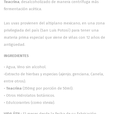
Teacrina
, desalcoholizado de manera centrífuga más
fermentación acética.
Las uvas provienen del altiplano mexicano, en una zona
privilegiada del país (San Luis Potosí) para tener una
materia prima especial que viene de viñas con 12 años de
antigüedad.
INGREDIENTES
• Agua, Vino sin alcohol.
•Extracto de hierbas y especias (ajenjo, genciana, Canela,
entre otros).
•
Teacrina
(350mg por porción de 50ml).
• Otros Hidrolatos botánicos.
• Edulcorantes (como stevia).
VIDA ÚTIL:
12 meses desde la fecha de su fabricación.