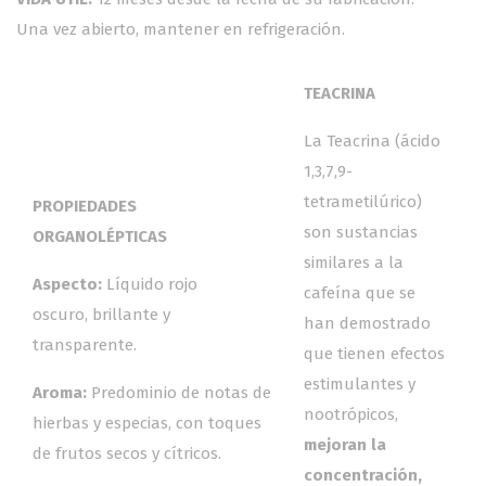
Una vez abierto, mantener en refrigeración.
TEACRINA
La Teacrina (ácido
1,3,7,9-
tetrametilúrico)
PROPIEDADES
son sustancias
ORGANOLÉPTICAS
similares a la
Aspecto:
Líquido rojo
cafeína que se
oscuro, brillante y
han demostrado
transparente.
que
tienen efectos
estimulantes y
Aroma:
Predominio de notas de
nootrópicos,
hierbas y especias, con toques
mejoran la
de frutos secos y cítricos.
concentración,